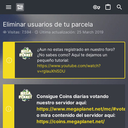
Eliminar usuarios de tu parcela
V
Ú
Visitas: 7.594
Última actualización:
25 March 2019
i
l
s
t
i
i
¿Aun no estas registrado en nuestro foro?
t
m
¿No sabes como? Aquí te dejamos un
a
a
pequeño tutorial:
s
a
https://www.youtube.com/watch?
c
v=rglauXhi5DU
t
u
a
l
i
Consigue Coins diarias votando
z
nuestro servidor aquí:
a
https://www.megaplanet.net/mc/#vote
c
i
o mira contenido del servidor aquí:
ó
https://coins.megaplanet.net/
n