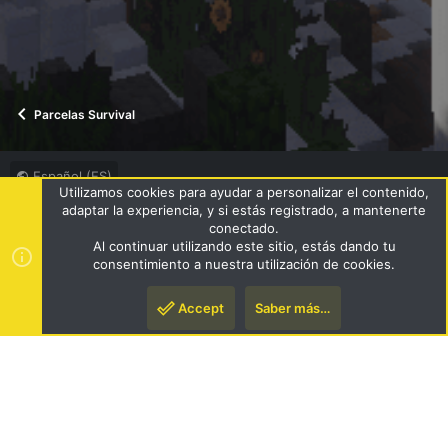
Parcelas Survival
Español (ES)
Utilizamos cookies para ayudar a personalizar el contenido,
Términos y reglas
Política de privacidad
Ayuda
R
adaptar la experiencia, y si estás registrado, a mantenerte
S
conectado.
S
Al continuar utilizando este sitio, estás dando tu
®
Community platform by XenForo
© 2010-2024 XenForo Ltd.
|
consentimiento a nuestra utilización de cookies.
Style by ThemeHouse
Accept
Saber más…
Arriba
Pie