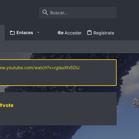
Enlaces
Acceder
Regístrate
www.youtube.com/watch?v=rglauXhi5DU
#vote