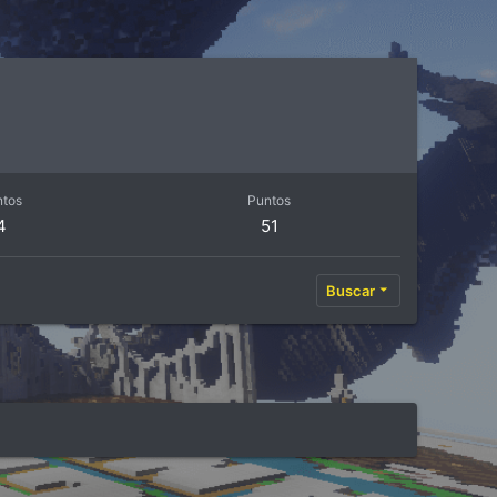
ntos
Puntos
4
51
Buscar