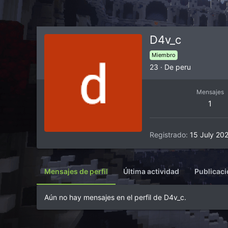
D4v_c
Miembro
23
·
De
peru
Mensajes
1
Registrado
15 July 20
Mensajes de perfil
Última actividad
Publicac
Aún no hay mensajes en el perfil de D4v_c.