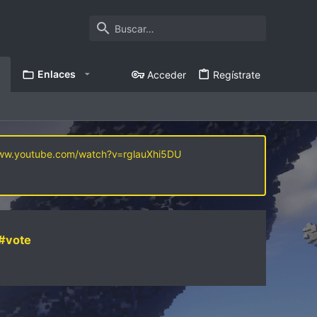
Enlaces
Acceder
Regístrate
www.youtube.com/watch?v=rglauXhi5DU
#vote