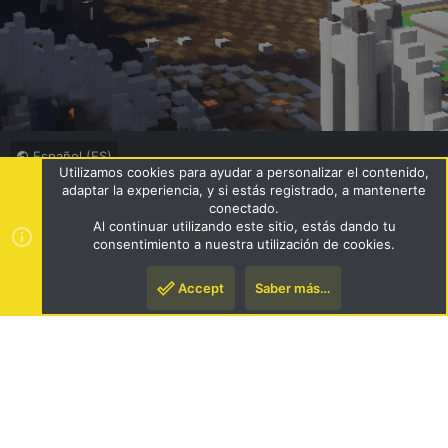
Español (ES)
Utilizamos cookies para ayudar a personalizar el contenido,
Términos y reglas
Política de privacidad
Ayuda
R
adaptar la experiencia, y si estás registrado, a mantenerte
S
conectado.
S
Al continuar utilizando este sitio, estás dando tu
®
Community platform by XenForo
© 2010-2024 XenForo Ltd.
|
consentimiento a nuestra utilización de cookies.
Style by ThemeHouse
Accept
Saber más…
Arriba
Pie